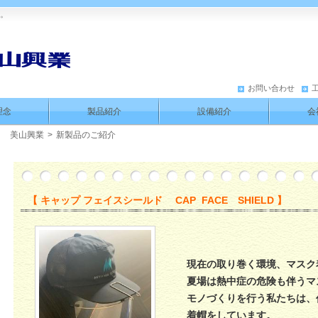
す。
お問い合わせ
理念
製品紹介
設備紹介
会
美山興業
>
新製品のご紹介
【 キャップ フェイスシールド CAP FACE SHIELD 】
現在の取り巻く環境、マスク
夏場は熱中症の危険も伴うマス
モノづくりを行う私たちは、
着帽をしています。