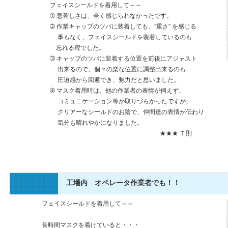
フェイスシールドを着用して～～
➀ 息苦しさは、全く感じられなかったです。
➁ 作業キャップのツバに装着しても、”重さ” を感じる
事もなく、フェイスシールドを装着しているのも
忘れる程でした。
➂ キャップのツバに装着する位置を前後にアジャスト
出来るので、個々の楽な位置に調整出来るのも
圧迫感から回避でき、魅力だと思いました。
➃ マスク着用時は、他の作業者の表情が伺えず、
コミュニケーション等が取りづらかったですが、
クリアーなシールドのお陰で、仲間達の表情が伝わり
気分も晴れやかになりました。
★★★ Ｔ則
工場内 オペレータ作業者でも！！
フェイスシールドを着用して～～
長時間マスクを着けていると・・・