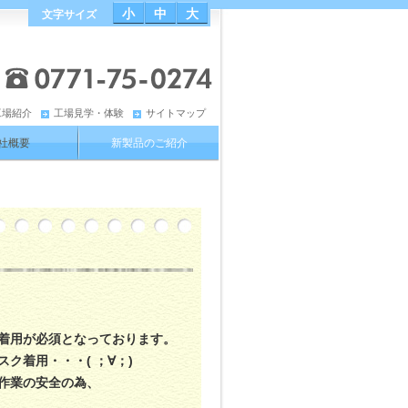
小
中
大
文字サイズ
工場紹介
工場見学・体験
サイトマップ
社概要
新製品のご紹介
着用が必須となっております。
ク着用・・・( ；∀；)
作業の安全の為、