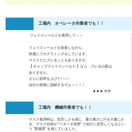
工場内 オペレータ作業者でも！！
フェイスシールドを着用して～～
フェイスシールドを装着しながら、
快適にプログラミングをしています。
マスクだとズレることもありますが、
【 キャップフェイスシールド 】なら、ズレる心配は
ありません。
さらに効率を上げて↑↑↑↑↑
会社の発展に貢献するぞぉ～！！！
★★★ Ｍ本
工場内 機械作業者でも！！
マスク着用時は、息苦しさを感じ、夏の暑さに汗を大量にか
き、マスク自体が "ベタベタ状態” で余計に息苦しくなるとい
う ”悪循環” を感じていました。