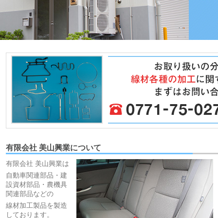
有限会社 美山興業について
有限会社 美山興業は
自動車関連部品・建
設資材部品・農機具
関連部品などの
線材加工製品を製造
しております。