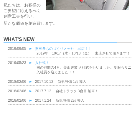
私たちは、お客様の
ご要望に応えるべく
創意工夫を行い、
新たな価値を創造致します。
WHAT'S NEW
2019/09/05
燕三条ものづくりメッセ 出店！！
2019年 10/17（木）10/18（金） 出店させて頂きま
2019/05/23
入社式！！
桜の満開の4月。美山興業 入社式を行いました。制服もリニ
入社員を迎えました！！
2018/02/06
2017.10.12 新規設備 1台 導入
2018/02/06
2017.7.12 自社トラック 3台目 納車！
2018/02/06
2017.1.24 新規設備 2台 導入
2018/02/06
2017.1.15 新規設備 1台 導入
2017/06/06
鳥の巣 発見！ 卵5個！
今年も小鳥が巣を作ってくれました。ちょっと覗くと・・・
元気なひな鳥が生れますように♪