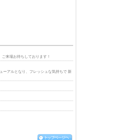
す！ ご来場お待ちしております！
ューアルとなり、フレッシュな気持ちで 新
卵が5個！