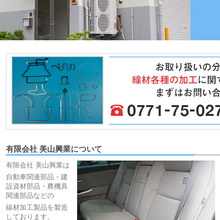
有限会社 美山興業について
有限会社 美山興業は
自動車関連部品・建
設資材部品・農機具
関連部品などの
線材加工製品を製造
しております。