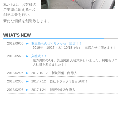
私たちは、お客様の
ご要望に応えるべく
創意工夫を行い、
新たな価値を創造致します。
WHAT'S NEW
2019/09/05
燕三条ものづくりメッセ 出店！！
2019年 10/17（木）10/18（金） 出店させて頂きま
2019/05/23
入社式！！
桜の満開の4月。美山興業 入社式を行いました。制服もリニ
入社員を迎えました！！
2018/02/06
2017.10.12 新規設備 1台 導入
2018/02/06
2017.7.12 自社トラック 3台目 納車！
2018/02/06
2017.1.24 新規設備 2台 導入
2018/02/06
2017.1.15 新規設備 1台 導入
2017/06/06
鳥の巣 発見！ 卵5個！
今年も小鳥が巣を作ってくれました。ちょっと覗くと・・・
元気なひな鳥が生れますように♪