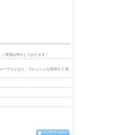
す！ ご来場お待ちしております！
ューアルとなり、フレッシュな気持ちで 新
卵が5個！