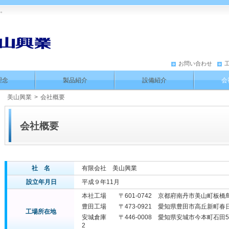
す。
お問い合わせ
理念
製品紹介
設備紹介
会
美山興業
>
会社概要
会社概要
社 名
有限会社 美山興業
設立年月日
平成９年11月
本社工場 〒601-0742 京都府南丹市美山町板橋鳥養2
豊田工場 〒473-0921 愛知県豊田市高丘新町春日119.1
工場所在地
安城倉庫 〒446-0008 愛知県安城市今本町石田5
2