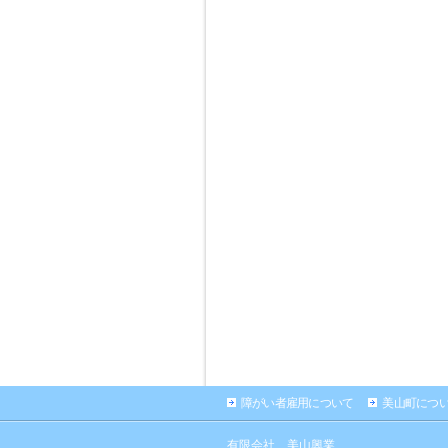
障がい者雇用について
美山町につ
有限会社 美山興業