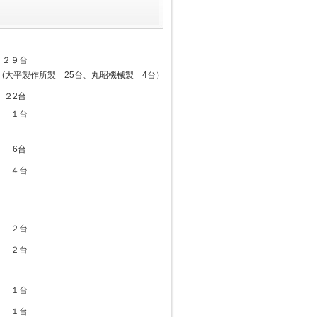
２９台
(大平製作所製 25台、丸昭機械製 4台）
２2台
１台
6台
４台
２台
２台
１台
１台