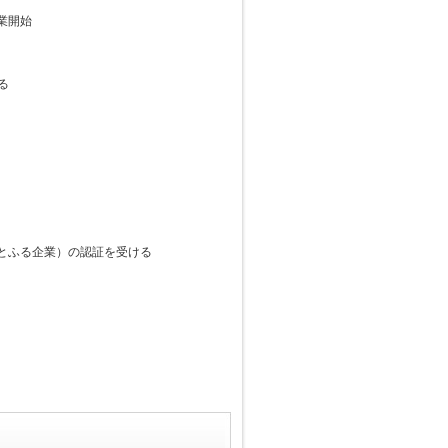
業開始
る
とふる企業）の認証を受ける