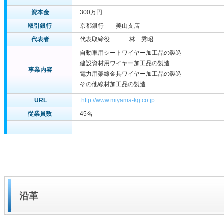
資本金
300万円
取引銀行
京都銀行 美山支店
代表者
代表取締役 林 秀昭
自動車用シートワイヤー加工品の製造
建設資材用ワイヤー加工品の製造
事業内容
電力用架線金具ワイヤー加工品の製造
その他線材加工品の製造
URL
http://www.miyama-kg.co.jp
従業員数
45名
沿革