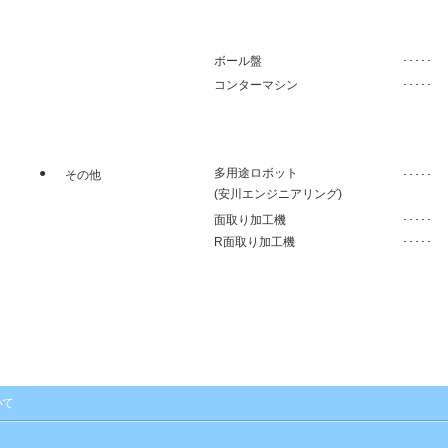
ボール盤
･････
コンターマシン
･････
●
多用途ロボット
その他
･････
(安川エンジニアリング)
面取り加工機
･････
R面取り加工機
･････
いて