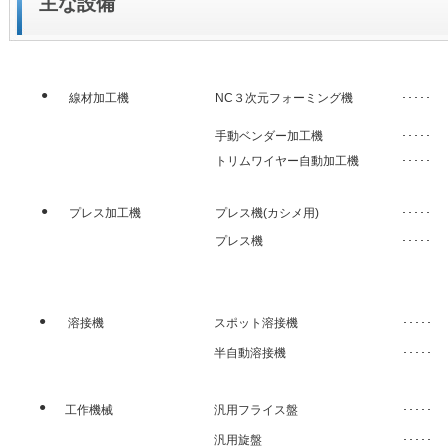
主な設備
●
線材加工機
NC３次元フォーミング機
･････
手動ベンダー加工機
･････
トリムワイヤー自動加工機
･････
●
プレス加工機
プレス機(カシメ用)
･････
プレス機
･････
●
溶接機
スポット溶接機
･････
半自動溶接機
･････
●
工作機械
汎用フライス盤
･････
汎用旋盤
･････