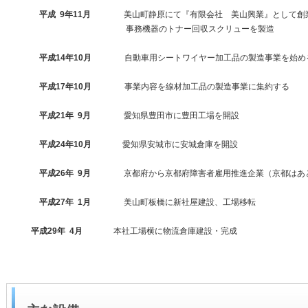
平成 9年11月
美山町静原にて『有限会社 美山興業』として創
事務機器のトナー回収スクリューを製造
平成14年10月
自動車用シートワイヤー加工品の製造事業を始め
平成17年10月
事業内容を線材加工品の製造事業に集約する
平成21年 9月
愛知県豊田市に豊田工場を開設
平成24年10月
愛知県安城市に安城倉庫を開設
平成26年 9月
京都府から京都府障害者雇用推進企業（京都はあ
平成27年 1月
美山町板橋に新社屋建設、工場移転
平成29年 4月
本社工場横に物流倉庫建設・完成